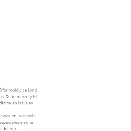
 Oftalmológica Lynd 
ves 22 de marzo y EL 
cina en las islas.
ance en la ciencia 
especiales en una 
s del ojo.