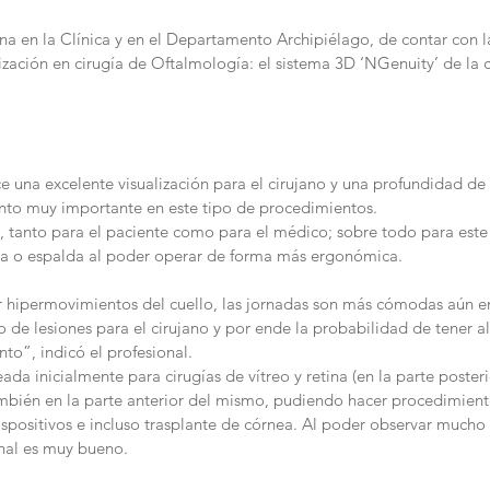
na en la Clínica y en el Departamento Archipiélago, de contar con l
ización en cirugía de Oftalmología: el sistema 3D ‘NGenuity’ de la c
e una excelente visualización para el cirujano y una profundidad de
unto muy importante en este tipo de procedimientos.
anto para el paciente como para el médico; sobre todo para este 
uca o espalda al poder operar de forma más ergonómica.
r hipermovimientos del cuello, las jornadas son más cómodas aún en 
 de lesiones para el cirujano y por ende la probabilidad de tener a
to”, indicó el profesional.
ada inicialmente para cirugías de vítreo y retina (en la parte posteri
mbién en la parte anterior del mismo, pudiendo hacer procedimiento
positivos e incluso trasplante de córnea. Al poder observar mucho m
final es muy bueno.