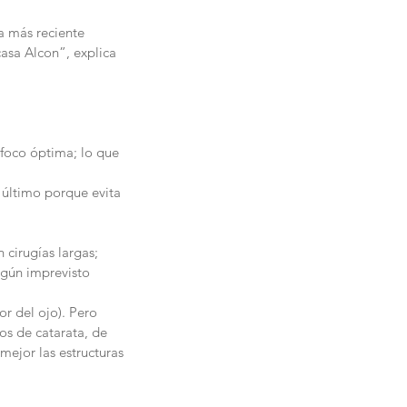
a más reciente 
asa Alcon”, explica 
 foco óptima; lo que 
último porque evita 
cirugías largas; 
lgún imprevisto 
or del ojo). Pero 
s de catarata, de 
ejor las estructuras 