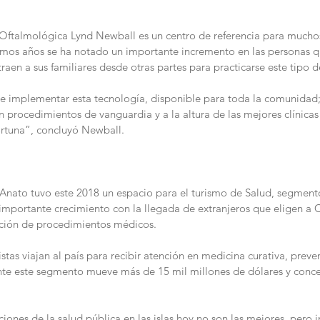
a Oftalmológica Lynd Newball es un centro de referencia para much
ltimos años se ha notado un importante incremento en las personas 
raen a sus familiares desde otras partes para practicarse este tipo d
e implementar esta tecnología, disponible para toda la comunidad; 
n procedimientos de vanguardia y a la altura de las mejores clínica
ortuna”, concluyó Newball.
e Anato tuvo este 2018 un espacio para el turismo de Salud, segment
importante crecimiento con la llegada de extranjeros que eligen 
zación de procedimientos médicos. 
tas viajan al país para recibir atención en medicina curativa, preven
te este segmento mueve más de 15 mil millones de dólares y conce
ones de la salud pública en las islas hoy no son las mejores, pero in