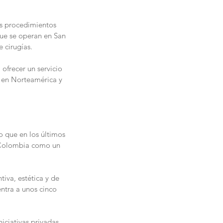
os procedimientos 
que se operan en San 
e cirugías.
ofrecer un servicio 
s en Norteamérica y 
o que en los últimos 
a Colombia como un 
tiva, estética y de 
ntra a unos cinco 
iciativas privadas 