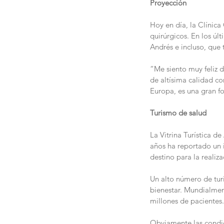
Proyección
Hoy en día, la Clínic
quirúrgicos. En los ú
Andrés e incluso, que t
“Me siento muy feliz d
de altísima calidad co
Europa, es una gran f
Turismo de salud
La Vitrina Turística d
años ha reportado un 
destino para la reali
Un alto número de turis
bienestar. Mundialmen
millones de pacientes.
Obviamente las condici