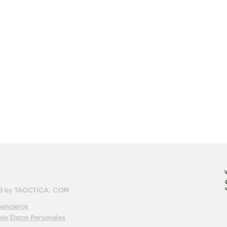
ed by TACCTICA. COM
nancieros
n de Datos Personales