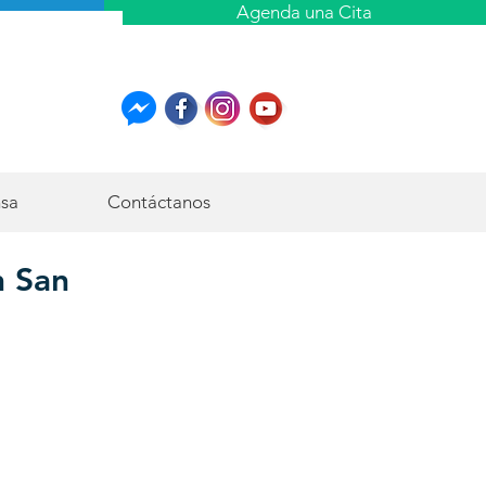
Agenda una Cita
nsa
Contáctanos
n San