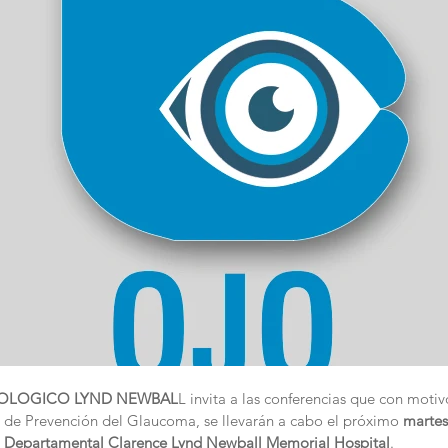
OLOGICO LYND NEWBAL
L invita a las conferencias que con motiv
de Prevención del Glaucoma, se llevarán a cabo el próximo
 martes
al Departamental Clarence Lynd Newball Memorial Hospital
.